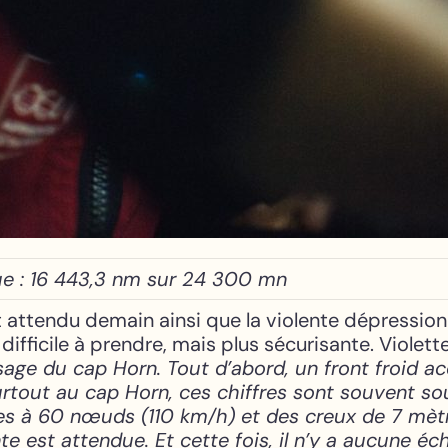
e : 16 443,3 nm sur 24 300 mn
ont attendu demain ainsi que la violente dépressi
ifficile à prendre, mais plus sécurisante. Violett
sage du cap Horn. Tout d’abord, un front froid
urtout au cap Horn, ces chiffres sont souvent sou
ales à 60 nœuds (110 km/h) et des creux de 7 mè
 est attendue. Et cette fois, il n’y a aucune éch